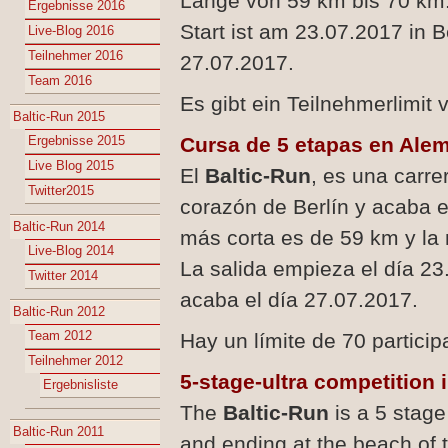
Länge von 59 km bis 70 km
Ergebnisse 2016
Start ist am 23.07.2017 in B
Live-Blog 2016
Teilnehmer 2016
27.07.2017.
Team 2016
Es gibt ein Teilnehmerlimit 
Baltic-Run 2015
Ergebnisse 2015
Cursa de 5 etapas en Ale
Live Blog 2015
El
Baltic-Run
, es una carre
Twitter2015
corazón de Berlín y acaba e
Baltic-Run 2014
más corta es de 59 km y la
Live-Blog 2014
La salida empieza el día 23
Twitter 2014
acaba el día 27.07.2017.
Baltic-Run 2012
Team 2012
Hay un límite de 70 particip
Teilnehmer 2012
5-stage-ultra competition
Ergebnisliste
The
Baltic-Run
is a 5 stage 
Baltic-Run 2011
and ending at the beach of t