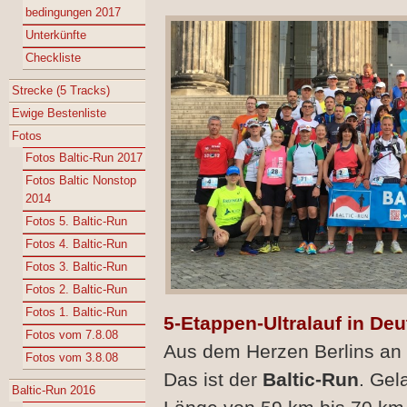
bedingungen 2017
Unterkünfte
Checkliste
Strecke (5 Tracks)
Ewige Bestenliste
Fotos
Fotos Baltic-Run 2017
Fotos Baltic Nonstop
2014
Fotos 5. Baltic-Run
Fotos 4. Baltic-Run
Fotos 3. Baltic-Run
Fotos 2. Baltic-Run
Fotos 1. Baltic-Run
5-Etappen-Ultralauf in De
Fotos vom 7.8.08
Aus dem Herzen Berlins an 
Fotos vom 3.8.08
Das ist der
Baltic-Run
. Gel
Baltic-Run 2016