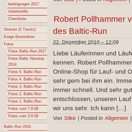
bedingungen 2017
Unterkünfte
Robert Pollhammer vo
Checkliste
des Baltic-Run
Strecke (5 Tracks)
Ewige Bestenliste
22. Dezember 2010 – 12:09
Fotos
Fotos Baltic-Run 2017
Liebe Läuferinnen und Läufe
Fotos Baltic Nonstop
kennen. Robert Pollhammer 
2014
Online-Shop für Lauf- und O
Fotos 5. Baltic-Run
Fotos 4. Baltic-Run
sehr gern bei ihm ein. Imme
Fotos 3. Baltic-Run
immer schnell. Und sehr gut
Fotos 2. Baltic-Run
entschlossen, unseren Lauf
Fotos 1. Baltic-Run
wir uns sehr. Ich kann […]
Fotos vom 7.8.08
Fotos vom 3.8.08
Von
Silke
|
Posted in
Allgemein
|
Baltic-Run 2016