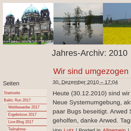
Jahres-Archiv:
2010
Wir sind umgezogen
30. Dezember 2010 – 17:04
Seiten
Heute (30.12.2010) sind wi
Startseite
Baltic Run 2017
Neue Systemumgebung, aktu
Wettbewerbe 2017
paar Bugs beseitigt. Arwed S
Ergebnisse 2017
geholfen, danke Arwed. Tag
Live-Blog 2017
Teilnahme-
Von
Lutz
|
Posted in
Allgemein
|