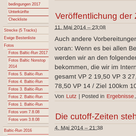
bedingungen 2017
Unterkünfte
Veröffentlichung der
Checkliste
11. Mai 2014 – 23:08
Strecke (5 Tracks)
Auch andere Vorbereitungen
Ewige Bestenliste
Fotos
voran: Wenn es bei allen Be
Fotos Baltic-Run 2017
werden wir an den folgend
Fotos Baltic Nonstop
bekommen, die wir im Inter
2014
Fotos 5. Baltic-Run
gesamt VP 2 19,50 VP 3 27
Fotos 4. Baltic-Run
78,50 VP 14 / Ziel 100km 1
Fotos 3. Baltic-Run
Von
Lutz
|
Posted in
Ergebnisse
Fotos 2. Baltic-Run
Fotos 1. Baltic-Run
Fotos vom 7.8.08
Die cutoff-Zeiten ste
Fotos vom 3.8.08
4. Mai 2014 – 21:38
Baltic-Run 2016