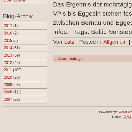
BBM 100km
Das Ergebnis der mehrtägig
VP’s bis Eggesin stehen fes
Blog-Archiv
zwischen Bernau und Eggesi
2017
(1)
Infos. Tags: Baltic Nonsto
2016
(2)
2015
(6)
Von
Lutz
|
Posted in
Allgemein
|
2014
(31)
2013
(39)
«
ältere Beiträge
2012
(46)
2011
(109)
2010
(93)
2009
(98)
2008
(111)
2007
(22)
Powered by:
WordPre
Lizenz:
GNU