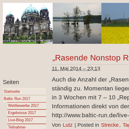
„Rasende Nonstop Re
11. Mai 2014 – 23:13
Auch die Anzahl der „Rase
Seiten
ständig zu. Momentan liegen
Startseite
in 3 Wochen mit 7 – 10 „Repo
Baltic Run 2017
Informationen direkt von de
Wettbewerbe 2017
Ergebnisse 2017
http://www.baltic-run.de/liv
Live-Blog 2017
Von
Lutz
|
Posted in
Strecke
,
Ta
Teilnahme-