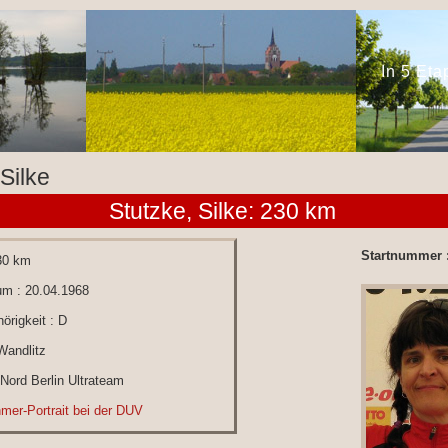
In 5 Et
 Silke
Stutzke, Silke: 230 km
Startnummer 
30 km
um : 20.04.1968
örigkeit : D
Wandlitz
 Nord Berlin Ultrateam
hmer-Portrait bei der DUV