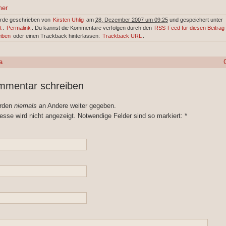
mer
urde geschrieben von
Kirsten Uhlig
am
28. Dezember 2007 um 09:25
und gespeichert unter
t
.
Permalink
. Du kannst die Kommentare verfolgen durch den
RSS-Feed für diesen Beitrag
iben
oder einen Trackback hinterlassen:
Trackback URL
.
a
mmentar schreiben
erden
niemals
an Andere weiter gegeben.
esse wird nicht angezeigt. Notwendige Felder sind so markiert:
*