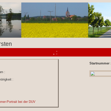
In 5 Et
rsten
, :
Startnummer 
um :
örigkeit :
hmer-Portrait bei der DUV