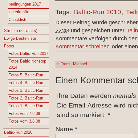
bedingungen 2017
Tags:
Baltic-Run 2010
,
Teil
Unterkünfte
Checkliste
Dieser Beitrag wurde geschriebe
22:43
und gespeichert unter
Teil
Strecke (5 Tracks)
Kommentare verfolgen durch de
Ewige Bestenliste
Kommentar schreiben
oder einen
Fotos
Fotos Baltic-Run 2017
Fotos Baltic Nonstop
«
Frenz, Michael
2014
Fotos 5. Baltic-Run
Einen Kommentar sc
Fotos 4. Baltic-Run
Fotos 3. Baltic-Run
Ihre Daten werden
niemals
Fotos 2. Baltic-Run
Die Email-Adresse wird nic
Fotos 1. Baltic-Run
Fotos vom 7.8.08
sind so markiert:
*
Fotos vom 3.8.08
Name
*
Baltic-Run 2016