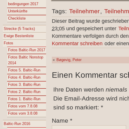
bedingungen 2017
Tags:
Teilnehmer
,
Teilnehm
Unterkünfte
Checkliste
Dieser Beitrag wurde geschriebe
23:05
und gespeichert unter
Teil
Strecke (5 Tracks)
Kommentare verfolgen durch de
Ewige Bestenliste
Kommentar schreiben
oder einen
Fotos
Fotos Baltic-Run 2017
Fotos Baltic Nonstop
«
Bøgevig, Peter
2014
Fotos 5. Baltic-Run
Einen Kommentar sc
Fotos 4. Baltic-Run
Fotos 3. Baltic-Run
Ihre Daten werden
niemals
Fotos 2. Baltic-Run
Die Email-Adresse wird nic
Fotos 1. Baltic-Run
Fotos vom 7.8.08
sind so markiert:
*
Fotos vom 3.8.08
Name
*
Baltic-Run 2016