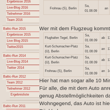
Ergebnisse 2016
Sa,
Live-Blog 2016
Frohnau (S), Berlin
an
01.08.09
Teilnehmer 2016
Team 2016
Wer mit dem Flugzeug kommt u
Baltic-Run 2015
Ergebnisse 2015
Sa,
Flughafen Tegel, Berlin
ab
1
01.08.09
Live Blog 2015
Kurt-Schumacher-Platz
Sa,
Twitter2015
an
1
(U), Berlin
01.08.09
Baltic-Run 2014
Kurt-Schumacher-Platz
Sa,
ab
1
Live-Blog 2014
(U), Berlin
01.08.09
Twitter 2014
Sa,
Frohnau (S), Berlin
an
1
01.08.09
Baltic-Run 2012
Hier hat man sogar alle 10 Mi
Team 2012
Für alle, die mit dem Auto an
Teilnehmer 2012
Ergebnisliste
genug Abstellmöglichkeiten da
Wohngegend, das Auto ist hie
Baltic-Run 2011