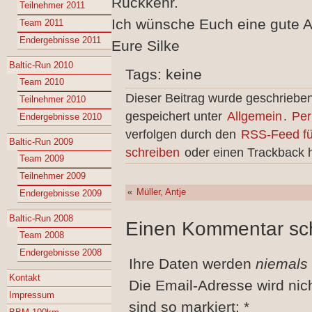
Rückkehr.
Teilnehmer 2011
Ich wünsche Euch eine gute A
Team 2011
Endergebnisse 2011
Eure Silke
Baltic-Run 2010
Tags: keine
Team 2010
Dieser Beitrag wurde geschriebe
Teilnehmer 2010
gespeichert unter
Allgemein
.
Per
Endergebnisse 2010
verfolgen durch den
RSS-Feed fü
Baltic-Run 2009
schreiben
oder einen Trackback h
Team 2009
Teilnehmer 2009
«
Müller, Antje
Endergebnisse 2009
Baltic-Run 2008
Einen Kommentar sc
Team 2008
Endergebnisse 2008
Ihre Daten werden
niemals
Kontakt
Die Email-Adresse wird nic
Impressum
sind so markiert:
*