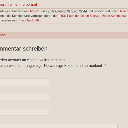
mer
,
Teilnehmerportrait
urde geschrieben von
MartiC
am
17. Dezember 2009 um 22:44
und gespeichert unter
Teilne
annst die Kommentare verfolgen durch den
RSS-Feed für diesen Beitrag
.
Einen Kommentar 
hinterlassen:
Trackback URL
.
hael
mmentar schreiben
erden
niemals
an Andere weiter gegeben.
esse wird nicht angezeigt. Notwendige Felder sind so markiert:
*