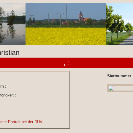
In 5 Et
ristian
, :
Startnummer 
um :
örigkeit :
hmer-Portrait bei der DUV