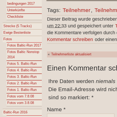
bedingungen 2017
Tags:
Teilnehmer
,
Teilnehm
Unterkünfte
Checkliste
Dieser Beitrag wurde geschriebe
um 22:33
und gespeichert unter
Strecke (5 Tracks)
die Kommentare verfolgen durch
Ewige Bestenliste
Kommentar schreiben
oder einen
Fotos
Fotos Baltic-Run 2017
Fotos Baltic Nonstop
«
Teilnehmerliste aktualisiert
2014
Fotos 5. Baltic-Run
Einen Kommentar sc
Fotos 4. Baltic-Run
Fotos 3. Baltic-Run
Ihre Daten werden
niemals
Fotos 2. Baltic-Run
Die Email-Adresse wird nic
Fotos 1. Baltic-Run
Fotos vom 7.8.08
sind so markiert:
*
Fotos vom 3.8.08
Name
*
Baltic-Run 2016