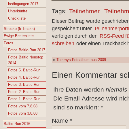
bedingungen 2017
Tags:
Teilnehmer
,
Teilnehm
Unterkünfte
Checkliste
Dieser Beitrag wurde geschriebe
gespeichert unter
Teilnehmerportr
Strecke (5 Tracks)
verfolgen durch den
RSS-Feed fü
Ewige Bestenliste
schreiben
oder einen Trackback h
Fotos
Fotos Baltic-Run 2017
Fotos Baltic Nonstop
«
Tommys Fotoalbum aus 2009
2014
Fotos 5. Baltic-Run
Einen Kommentar sc
Fotos 4. Baltic-Run
Fotos 3. Baltic-Run
Ihre Daten werden
niemals
Fotos 2. Baltic-Run
Die Email-Adresse wird nic
Fotos 1. Baltic-Run
Fotos vom 7.8.08
sind so markiert:
*
Fotos vom 3.8.08
Name
*
Baltic-Run 2016