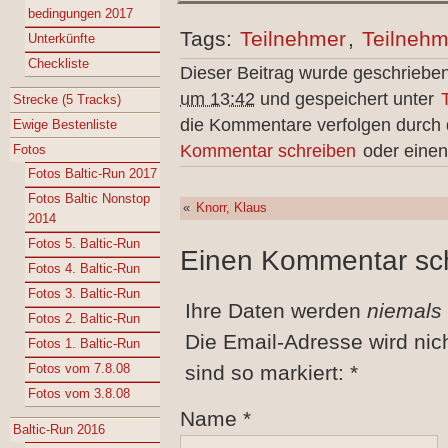
bedingungen 2017
Tags:
Teilnehmer
,
Teilnehm
Unterkünfte
Checkliste
Dieser Beitrag wurde geschriebe
um 13:42
und gespeichert unter
Strecke (5 Tracks)
die Kommentare verfolgen durch
Ewige Bestenliste
Kommentar schreiben
oder einen
Fotos
Fotos Baltic-Run 2017
Fotos Baltic Nonstop
«
Knorr, Klaus
2014
Fotos 5. Baltic-Run
Einen Kommentar sc
Fotos 4. Baltic-Run
Fotos 3. Baltic-Run
Ihre Daten werden
niemals
Fotos 2. Baltic-Run
Die Email-Adresse wird nic
Fotos 1. Baltic-Run
Fotos vom 7.8.08
sind so markiert:
*
Fotos vom 3.8.08
Name
*
Baltic-Run 2016