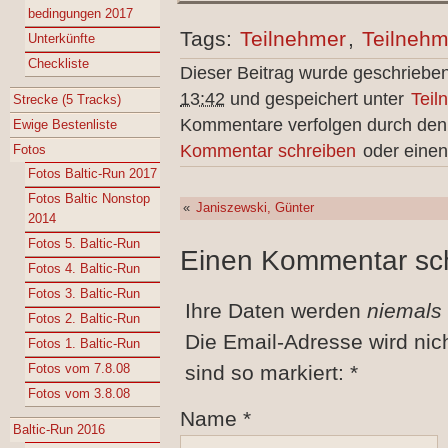
bedingungen 2017
Tags:
Teilnehmer
,
Teilnehm
Unterkünfte
Checkliste
Dieser Beitrag wurde geschriebe
13:42
und gespeichert unter
Teil
Strecke (5 Tracks)
Kommentare verfolgen durch de
Ewige Bestenliste
Kommentar schreiben
oder einen
Fotos
Fotos Baltic-Run 2017
Fotos Baltic Nonstop
«
Janiszewski, Günter
2014
Fotos 5. Baltic-Run
Einen Kommentar sc
Fotos 4. Baltic-Run
Fotos 3. Baltic-Run
Ihre Daten werden
niemals
Fotos 2. Baltic-Run
Die Email-Adresse wird nic
Fotos 1. Baltic-Run
Fotos vom 7.8.08
sind so markiert:
*
Fotos vom 3.8.08
Name
*
Baltic-Run 2016