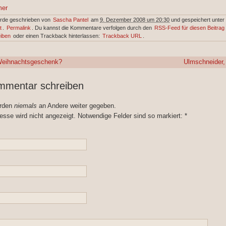
mer
urde geschrieben von
Sascha Pantel
am
9. Dezember 2008 um 20:30
und gespeichert unter
t
.
Permalink
. Du kannst die Kommentare verfolgen durch den
RSS-Feed für diesen Beitrag
iben
oder einen Trackback hinterlassen:
Trackback URL
.
Weihnachtsgeschenk?
Ulmschneider,
mmentar schreiben
erden
niemals
an Andere weiter gegeben.
esse wird nicht angezeigt. Notwendige Felder sind so markiert:
*