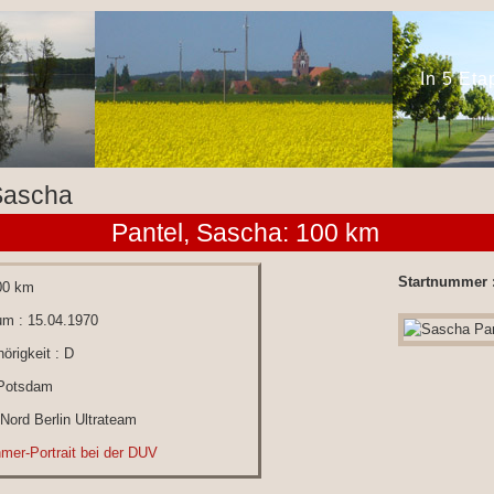
In 5 Et
Sascha
Pantel, Sascha: 100 km
Startnummer 
00 km
um : 15.04.1970
örigkeit : D
 Potsdam
 Nord Berlin Ultrateam
hmer-Portrait bei der DUV