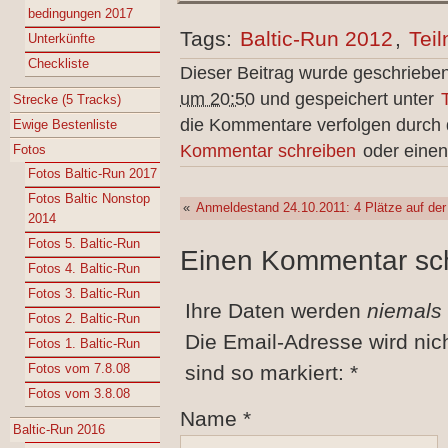
bedingungen 2017
Tags:
Baltic-Run 2012
,
Teil
Unterkünfte
Checkliste
Dieser Beitrag wurde geschriebe
um 20:50
und gespeichert unter
Strecke (5 Tracks)
die Kommentare verfolgen durch
Ewige Bestenliste
Kommentar schreiben
oder einen
Fotos
Fotos Baltic-Run 2017
Fotos Baltic Nonstop
«
Anmeldestand 24.10.2011: 4 Plätze auf der 
2014
Fotos 5. Baltic-Run
Einen Kommentar sc
Fotos 4. Baltic-Run
Fotos 3. Baltic-Run
Ihre Daten werden
niemals
Fotos 2. Baltic-Run
Die Email-Adresse wird nic
Fotos 1. Baltic-Run
Fotos vom 7.8.08
sind so markiert:
*
Fotos vom 3.8.08
Name
*
Baltic-Run 2016