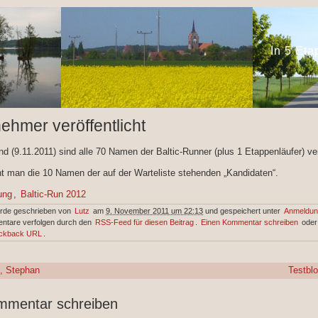
In 5 Et
nehmer veröffentlicht
nd (9.11.2011) sind alle 70 Namen der Baltic-Runner (plus 1 Etappenläufer) ver
ht man die 10 Namen der auf der Warteliste stehenden „Kandidaten“.
ung
,
Baltic-Run 2012
urde geschrieben von
Lutz
am
9. November 2011 um 22:13
und gespeichert unter
Anmeldun
ntare verfolgen durch den
RSS-Feed für diesen Beitrag
.
Einen Kommentar schreiben
oder
ckback URL
.
, Stephan
Testbl
mmentar schreiben