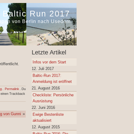
Baltic Run 2017
appen von Berlin nach Usedom
Letzte Artikel
Infos vor dem Start
öffentlicht.
12. Juli 2017
Baltic-Run 2017:
Anmeldung ist eröffnet
21. August 2016
g
.
Permalink
. Du
 einen Trackback
Checkliste: Persönliche
Ausrüstung
22. Juni 2016
og von Gunni
»
Ewige Bestenliste
aktualisiert
12. August 2015
Baltic Run 2016: Die