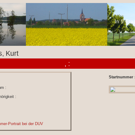
In 5 Et
, Kurt
, :
Startnummer 
um :
örigkeit :
hmer-Portrait bei der DUV