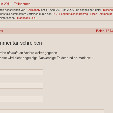
Run 2011
,
Teilnehmer
urde geschrieben von
GormansK
am
17. April 2011 um 20:26
und gespeichert unter
Teilnehm
annst die Kommentare verfolgen durch den
RSS-Feed für diesen Beitrag
.
Einen Kommentar 
hinterlassen:
Trackback URL
.
is
Baltic 1? Ne
mmentar schreiben
erden
niemals
an Andere weiter gegeben.
esse wird nicht angezeigt. Notwendige Felder sind so markiert:
*