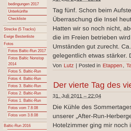
bedingungen 2017
Tag fünf. Schon beim Aufst
Unterkünfte
Überraschung die Insel heut
Checkliste
Hatten wir so noch nicht, ab
Strecke (5 Tracks)
die im Freien betrieben wir
Ewige Bestenliste
Fotos
Umständen gut zurecht. Ca.
Fotos Baltic-Run 2017
gelegentlich etwas stärker. 
Fotos Baltic Nonstop
2014
Von
Lutz
|
Posted in
Etappen
,
T
Fotos 5. Baltic-Run
Fotos 4. Baltic-Run
Der vierte Tag des vi
Fotos 3. Baltic-Run
Fotos 2. Baltic-Run
31. Juli 2011 – 22:04
Fotos 1. Baltic-Run
Die Kühle des Sommertages
Fotos vom 7.8.08
unserer „After-Run-Herberg
Fotos vom 3.8.08
Hotelzimmer ging mir noch 
Baltic-Run 2016