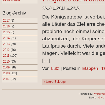
BBM 100km
26. Juli 2011 – 23:51
Blog-Archiv
Die Königsetappe ist vorbei.
2017
(1)
alle Läufer das Ziel erreic
2016
(2)
probierte noch einmal seine
2015
(6)
abzutrotzen, der Körper set
2014
(31)
2013
(39)
Laufpause durch. Viele and
2012
(46)
Magen. Vielleicht war die 
2011
(109)
[…]
2010
(93)
2009
(98)
Von
Lutz
|
Posted in
Etappen
,
T
2008
(111)
2007
(22)
«
ältere Beiträge
Powered by:
WordPre
Lizenz:
GNU