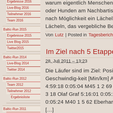
Ergebnisse 2016
warum eigentlich Menschen 
Live-Blog 2016
oder Hunden am Nachbartis
Teilnehmer 2016
nach Möglichkeit ein Lächel
Team 2016
Lächeln, das vergebliche 
Baltic-Run 2015
Von
Lutz
|
Posted in
Tagesberich
Ergebnisse 2015
Live Blog 2015
Twitter2015
Im Ziel nach 5 Etap
Baltic-Run 2014
28. Juli 2011 – 13:23
Live-Blog 2014
Twitter 2014
Die Läufer sind im Ziel: Pos
Geschwindig-keit [Min/km] 
Baltic-Run 2012
Team 2012
4:59:18 0:05:04 M45 1 2 69
Teilnehmer 2012
3 18 Olaf Graf 5:16:01 0:05
Ergebnisliste
0:05:24 M40 1 5 62 Eberhar
[…]
Baltic-Run 2011